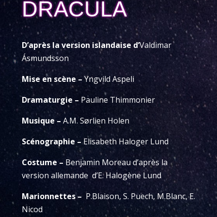
DRACULA
D’après la version islandaise d’
Valdimar
Ásmundsson
Mise en scène –
Yngvild Aspeli
Dramaturgie –
Pauline Thimmonier
Musique
–
A.M. Sørlien Holen
Scénographie –
Elisabeth Haloger Lund
Costume –
Benjamin Moreau d’après la
version allemande
d’E. Halogène Lund
Marionnettes
–
P.Blaison, S. Puech, M.Blanc, E.
Nicod